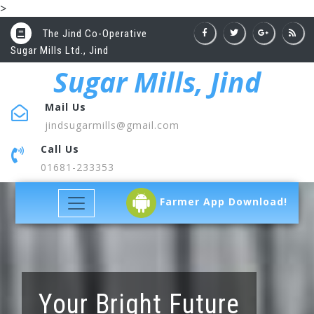
>
The Jind Co-Operative
Sugar Mills Ltd., Jind
Sugar Mills, Jind
Mail Us
jindsugarmills@gmail.com
Call Us
01681-233353
Farmer App Download!
Your Bright Future